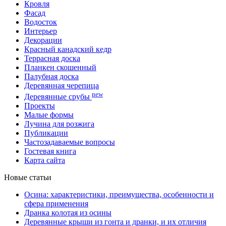
Кровля
Фасад
Водосток
Интерьер
Декорации
Красный канадский кедр
Террасная доска
Планкен скошенный
Палубная доска
Деревянная черепица
new
Деревянные срубы
Проекты
Малые формы
Лучина для розжига
Публикации
Частозадаваемые вопросы
Гостевая книга
Карта сайта
Новые статьи
Осина: характеристики, преимущества, особенности и
сфера применения
Дранка колотая из осины
Деревянные крыши из гонта и дранки, и их отличия