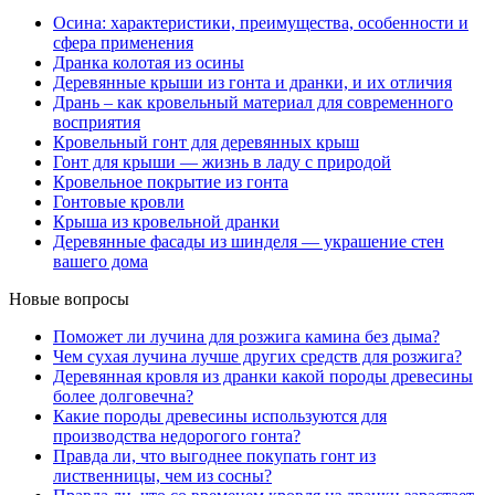
Осина: характеристики, преимущества, особенности и
сфера применения
Дранка колотая из осины
Деревянные крыши из гонта и дранки, и их отличия
Дрань – как кровельный материал для современного
восприятия
Кровельный гонт для деревянных крыш
Гонт для крыши — жизнь в ладу с природой
Кровельное покрытие из гонта
Гонтовые кровли
Крыша из кровельной дранки
Деревянные фасады из шинделя — украшение стен
вашего дома
Новые вопросы
Поможет ли лучина для розжига камина без дыма?
Чем сухая лучина лучше других средств для розжига?
Деревянная кровля из дранки какой породы древесины
более долговечна?
Какие породы древесины используются для
производства недорогого гонта?
Правда ли, что выгоднее покупать гонт из
лиственницы, чем из сосны?