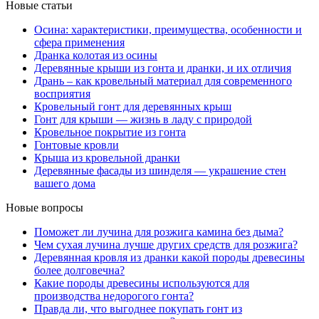
Новые статьи
Осина: характеристики, преимущества, особенности и
сфера применения
Дранка колотая из осины
Деревянные крыши из гонта и дранки, и их отличия
Дрань – как кровельный материал для современного
восприятия
Кровельный гонт для деревянных крыш
Гонт для крыши — жизнь в ладу с природой
Кровельное покрытие из гонта
Гонтовые кровли
Крыша из кровельной дранки
Деревянные фасады из шинделя — украшение стен
вашего дома
Новые вопросы
Поможет ли лучина для розжига камина без дыма?
Чем сухая лучина лучше других средств для розжига?
Деревянная кровля из дранки какой породы древесины
более долговечна?
Какие породы древесины используются для
производства недорогого гонта?
Правда ли, что выгоднее покупать гонт из