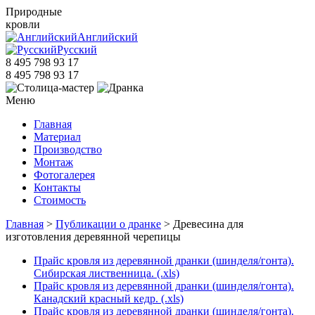
Природные
кровли
Английский
Русский
8 495 798 93 17
8 495 798 93 17
Меню
Главная
Материал
Производство
Монтаж
Фотогалерея
Контакты
Стоимость
Главная
>
Публикации о дранке
> Древесина для
изготовления деревянной черепицы
Прайс кровля из деревянной дранки (шинделя/гонта).
Сибирская лиственница. (.xls)
Прайс кровля из деревянной дранки (шинделя/гонта).
Канадский красный кедр. (.xls)
Прайс кровля из деревянной дранки (шинделя/гонта).