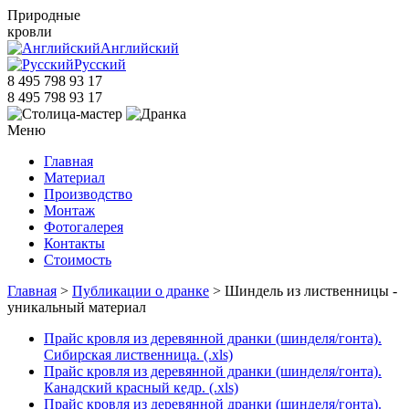
Природные
кровли
Английский
Русский
8 495 798 93 17
8 495 798 93 17
Меню
Главная
Материал
Производство
Монтаж
Фотогалерея
Контакты
Стоимость
Главная
>
Публикации о дранке
> Шиндель из лиственницы -
уникальный материал
Прайс кровля из деревянной дранки (шинделя/гонта).
Сибирская лиственница. (.xls)
Прайс кровля из деревянной дранки (шинделя/гонта).
Канадский красный кедр. (.xls)
Прайс кровля из деревянной дранки (шинделя/гонта).