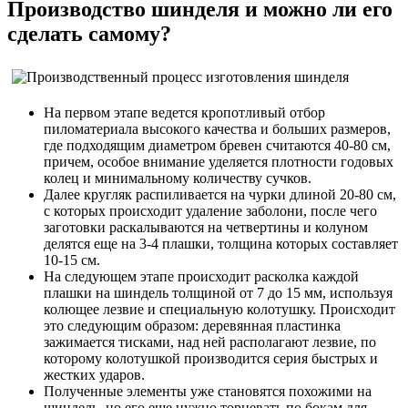
Производство шинделя и можно ли его
сделать самому?
На первом этапе ведется кропотливый отбор
пиломатериала высокого качества и больших размеров,
где подходящим диаметром бревен считаются 40-80 см,
причем, особое внимание уделяется плотности годовых
колец и минимальному количеству сучков.
Далее кругляк распиливается на чурки длиной 20-80 см,
с которых происходит удаление заболони, после чего
заготовки раскалываются на четвертины и колуном
делятся еще на 3-4 плашки, толщина которых составляет
10-15 см.
На следующем этапе происходит расколка каждой
плашки на шиндель толщиной от 7 до 15 мм, используя
колющее лезвие и специальную колотушку. Происходит
это следующим образом: деревянная пластинка
зажимается тисками, над ней располагают лезвие, по
которому колотушкой производится серия быстрых и
жестких ударов.
Полученные элементы уже становятся похожими на
шиндель, но его еще нужно торцевать по бокам для