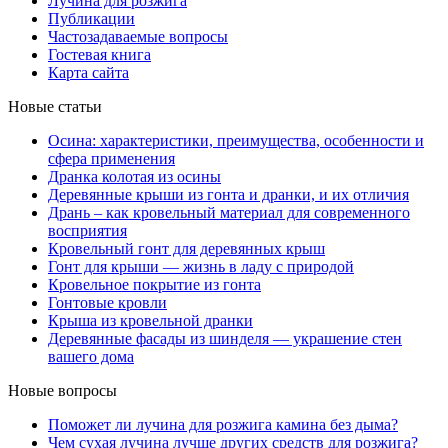
Лучина для розжига
Публикации
Частозадаваемые вопросы
Гостевая книга
Карта сайта
Новые статьи
Осина: характеристики, преимущества, особенности и
сфера применения
Дранка колотая из осины
Деревянные крыши из гонта и дранки, и их отличия
Дрань – как кровельный материал для современного
восприятия
Кровельный гонт для деревянных крыш
Гонт для крыши — жизнь в ладу с природой
Кровельное покрытие из гонта
Гонтовые кровли
Крыша из кровельной дранки
Деревянные фасады из шинделя — украшение стен
вашего дома
Новые вопросы
Поможет ли лучина для розжига камина без дыма?
Чем сухая лучина лучше других средств для розжига?