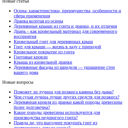
Новые статьи
Осина: характеристики, преимущества, особенности и
сфера применения
Дранка колотая из осины
Деревянные крыши из гонта и дранки, и их отличия
Дрань – как кровельный материал для современного
восприятия
Кровельный гонт для деревянных крыш
Гонт для крыши — жизнь в ладу с природой
Кровельное покрытие из гонта
Гонтовые кровли
Крыша из кровельной дранки
Деревянные фасады из шинделя — украшение стен
вашего дома
Новые вопросы
Поможет ли лучина для розжига камина без дыма?
Чем сухая лучина лучше других средств для розжига?
Деревянная кровля из дранки какой породы древесины
более долговечна?
Какие породы древесины используются для
производства недорогого гонта?
Правда ли, что выгоднее покупать гонт из
лиственницы, чем из сосны?