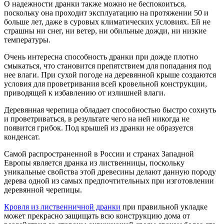
О надежности дранки также можно не беспокоиться,
поскольку она проходит эксплуатацию на протяжении 50 и
больше лет, даже в суровых климатических условиях. Ей не
страшны ни снег, ни ветер, ни обильные дожди, ни низкие
температуры.
Очень интересна способность дранки при дожде плотно
смыкаться, что становится препятствием для попадания под
нее влаги. При сухой погоде на деревянной крыше создаются
условия для проветривания всей кровельной конструкции,
приводящей к избавлению от излишней влаги.
Деревянная черепица обладает способностью быстро сохнуть
и проветриваться, в результате чего на ней никогда не
появится грибок. Под крышей из дранки не образуется
конденсат.
Самой распространенной в России и странах Западной
Европы является дранка из лиственницы, поскольку
уникальные свойства этой древесины делают данную породу
дерева одной из самых предпочтительных при изготовлении
деревянной черепицы.
Кровля из лиственничной дранки
при правильной укладке
может прекрасно защищать всю конструкцию дома от