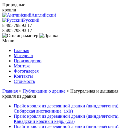
Природные
кровли
Английский
Русский
8 495 798 93 17
8 495 798 93 17
Меню
Главная
Материал
Производство
Монтаж
Фотогалерея
Контакты
Стоимость
Главная
>
Публикации о дранке
> Натуральная и дышащая
кровля из дранки
Прайс кровля из деревянной дранки (шинделя/гонта).
Сибирская лиственница. (.xls)
Прайс кровля из деревянной дранки (шинделя/гонта).
Канадский красный кедр. (.xls)
Прайс кровля из деревянной дранки (шинделя/гонта).