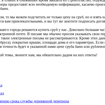
с в планах в ближайшее время заказать их строительство, подойд
еджеры предоставят всю необходимую информацию, касаемо произ
 бани.
м, то мы можем подсчитать не только цену на сруб, но и взять н
я вам привлекательными, и вы тут же захотите подписать догов
ашего города решаются купить сруб у нас. Довольно большая част
лектронной почте. В письме мы обычно просим указывать свои п
, такие электронные письма не рассматриваются. Кроме этих да
 бруса), покрытии крыши, площади дома и его параметрах. Если 
 точность будет в указанной нами цене сруба бани или рублено
ой темы, звоните нам, мы обязательно дадим на них ответы!
ка
иал
чению срока службы деревянной черепицы