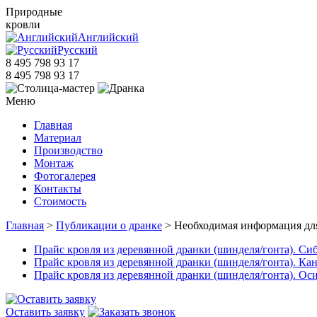
Природные
кровли
Английский
Русский
8 495 798 93 17
8 495 798 93 17
Меню
Главная
Материал
Производство
Монтаж
Фотогалерея
Контакты
Стоимость
Главная
>
Публикации о дранке
> Необходимая информация для 
Прайс кровля из деревянной дранки (шинделя/гонта). Сиби
Прайс кровля из деревянной дранки (шинделя/гонта). Кана
Прайс кровля из деревянной дранки (шинделя/гонта). Оси
Оставить заявку