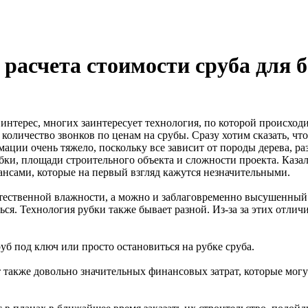
расчета стоимости сруба для б
нтерес, многих заинтересует технология, по которой происход
оличество звонков по ценам на срубы. Сразу хотим сказать, чт
ации очень тяжело, поскольку все зависит от породы дерева, ра
убки, площади строительного объекта и сложности проекта. Казал
ансами, которые на первый взгляд кажутся незначительными.
естественной влажности, а можно и заблаговременно высушенный
ься. Технология рубки также бывает разной. Из-за за этих отлич
сруб под ключ или просто остановиться на рубке сруба.
т также довольно значительных финансовых затрат, которые могу