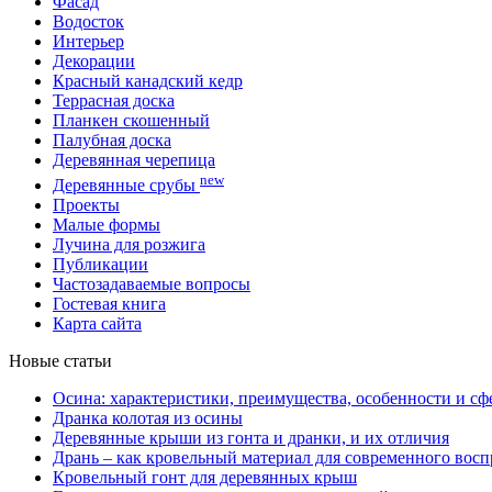
Фасад
Водосток
Интерьер
Декорации
Красный канадский кедр
Террасная доска
Планкен скошенный
Палубная доска
Деревянная черепица
new
Деревянные срубы
Проекты
Малые формы
Лучина для розжига
Публикации
Частозадаваемые вопросы
Гостевая книга
Карта сайта
Новые статьи
Осина: характеристики, преимущества, особенности и с
Дранка колотая из осины
Деревянные крыши из гонта и дранки, и их отличия
Дрань – как кровельный материал для современного восп
Кровельный гонт для деревянных крыш