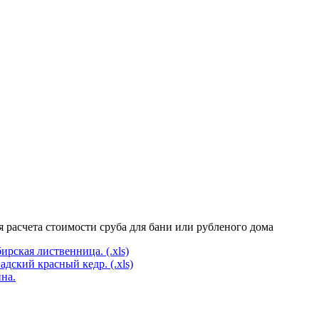
расчета стоимости сруба для бани или рубленого дома
рская лиственница. (.xls)
дский красный кедр. (.xls)
на.