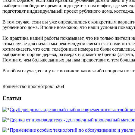
Таким образом, если вам нравятся рубленые дома и бани и у ва
выберете свободное время и подъедете к нам в офис, где мен
подготовят индивидуальный проект рубленого дома, коттеджа,
В том случае, если вы уже определились с конкретным варианто
рубленного дома. Вполне возможно, что наши условия покажутс
Но практика нашей работы показывает, что не только жители н
этом случае для начала мы рекомендуем связаться с нами по э
хотим сказать, что если телефонные номера не были оставлены
выбранной породе дерева, размерах и диаметре бревна (лафета,
Помните, чем больше данных вы нам предоставите, тем большая
В любом случае, если у вас возникли какие-либо вопросы по эт
Количество просмотров: 5264
Статьи
Сруб для дома - идеальный выбор современного застройщи
Дранка от производителя - долговечный кровельный матер
Применение особых технологий по обслуживанию и увели