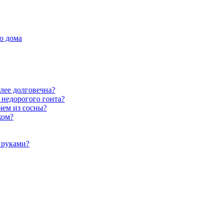
о дома
лее долговечна?
 недорогого гонта?
чем из сосны?
хом?
 руками?