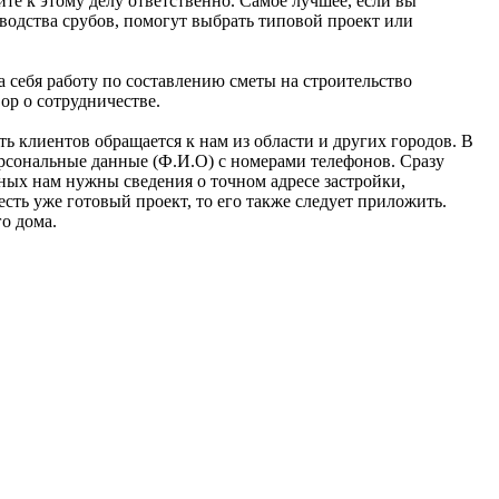
ите к этому делу ответственно. Самое лучшее, если вы
водства срубов, помогут выбрать типовой проект или
а себя работу по составлению сметы на строительство
ор о сотрудничестве.
ь клиентов обращается к нам из области и других городов. В
ерсональные данные (Ф.И.О) с номерами телефонов. Сразу
нных нам нужны сведения о точном адресе застройки,
есть уже готовый проект, то его также следует приложить.
го дома.