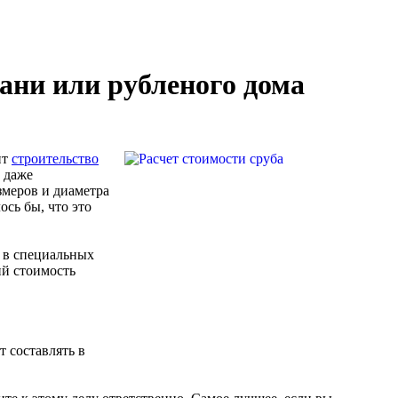
ани или рубленого дома
ит
строительство
о даже
змеров и диаметра
ось бы, что это
 в специальных
ий стоимость
т составлять в