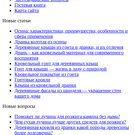
Гостевая книга
Карта сайта
Новые статьи
Осина: характеристики, преимущества, особенности и
сфера применения
Дранка колотая из осины
Деревянные крыши из гонта и дранки, и их отличия
Дрань – как кровельный материал для современного
восприятия
Кровельный гонт для деревянных крыш
Гонт для крыши — жизнь в ладу с природой
Кровельное покрытие из гонта
Гонтовые кровли
Крыша из кровельной дранки
Деревянные фасады из шинделя — украшение стен
вашего дома
Новые вопросы
Поможет ли лучина для розжига камина без дыма?
Чем сухая лучина лучше других средств для розжига?
Деревянная кровля из дранки какой породы древесины
более долговечна?