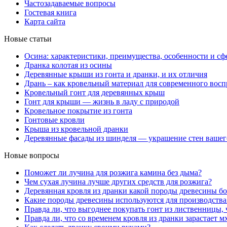
Частозадаваемые вопросы
Гостевая книга
Карта сайта
Новые статьи
Осина: характеристики, преимущества, особенности и с
Дранка колотая из осины
Деревянные крыши из гонта и дранки, и их отличия
Дрань – как кровельный материал для современного восп
Кровельный гонт для деревянных крыш
Гонт для крыши — жизнь в ладу с природой
Кровельное покрытие из гонта
Гонтовые кровли
Крыша из кровельной дранки
Деревянные фасады из шинделя — украшение стен вашег
Новые вопросы
Поможет ли лучина для розжига камина без дыма?
Чем сухая лучина лучше других средств для розжига?
Деревянная кровля из дранки какой породы древесины бо
Какие породы древесины используются для производства
Правда ли, что выгоднее покупать гонт из лиственницы, 
Правда ли, что со временем кровля из дранки зарастает м