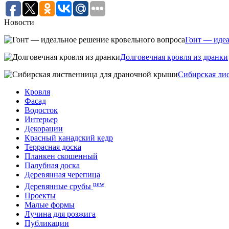
Новости
Гонт — идеа
Долговечная кровля из дранки
Сибирская ли
Кровля
Фасад
Водосток
Интерьер
Декорации
Красный канадский кедр
Террасная доска
Планкен скошенный
Палубная доска
Деревянная черепица
new
Деревянные срубы
Проекты
Малые формы
Лучина для розжига
Публикации