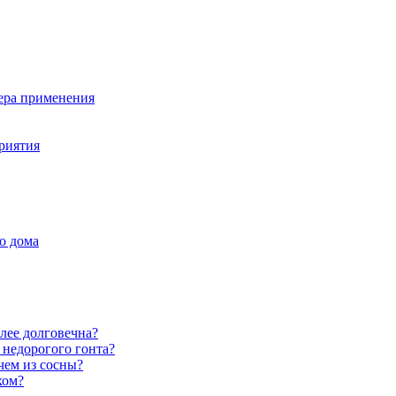
фера применения
риятия
о дома
лее долговечна?
 недорогого гонта?
чем из сосны?
хом?