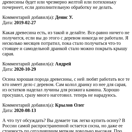
древесины будет или чрезмерно желтой или потихоньку
почернеет, если дополнительную обработку не делать.
Комментарий добавил(а):
Денис У.
Дата:
2019-02-27
Какая древесина есть, из такой и делайте. Все-равно ничего не
получится, если вы до этого с деревом никогда не работали. Я
несколько месяцев потратил, пока стало получаться что-то
стоящее и самодельной дранкой стало можно покрыть крышу
сарая.
Комментарий добавил(а):
Андрей
Дата:
2020-10-29
Осина хорошая порода древесины, с ней любят работать все те
кто имеет дело с деревом. Сам колол дранку из нее для сарая,
из остатков наделал лучины для розжига камина. Хорошо
просушил, сразу много наготовил. теперь не нарадуюсь.
Комментарий добавил(а):
Крылов Олег
Дата:
2020-08-13
А что тут обсуждать? Вы думаете так легко купить осину? В
России самой распространенной остается сосна, но даже ее
стоимость по сегодняшним меркам довольно высокая. Про