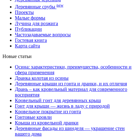
new
Деревянные срубы
Проекты
Малые формы
Лучина для розжига
Публикации
Частозадаваемые вопросы
Гостевая книга
Карта сайта
Новые статьи
Осина: характеристики, преимущества, особенности и
сфера применения
Дранка колотая из осины
Деревянные крыши из гонта и дранки, и их отличия
Дрань – как кровельный материал для современного
восприятия
Кровельный гонт для деревянных крыш
Гонт для крыши — жизнь в ладу с природой
Кровельное покрытие из гонта
Гонтовые кровли
Крыша из кровельной дранки
Деревянные фасады из шинделя — украшение стен
вашего дома