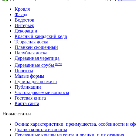
Кровля
Фасад
Водосток
Интерьер
Декорации
Красный канадский кедр
Террасная доска
Планкен скошенный
Палубная доска
Деревянная черепица
new
Деревянные срубы
Проекты
Малые формы
Лучина для розжига
Публикации
Частозадаваемые вопросы
Гостевая книга
Карта сайта
Новые статьи
Осина: характеристики, преимущества, особенности и с
Дранка колотая из осины
Деревянные крыши из гонта и дранки, и их отличия