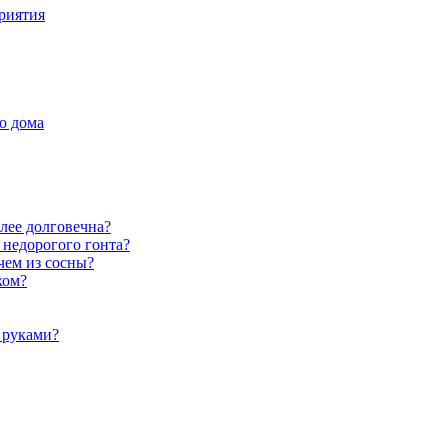
риятия
о дома
лее долговечна?
 недорогого гонта?
чем из сосны?
хом?
 руками?