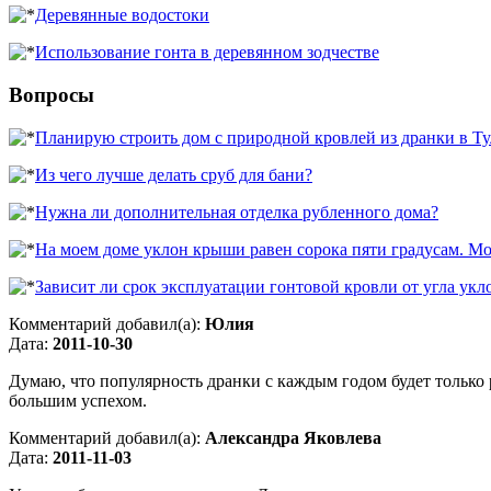
Деревянные водостоки
Использование гонта в деревянном зодчестве
Вопросы
Планирую строить дом с природной кровлей из дранки в Тул
Из чего лучше делать сруб для бани?
Нужна ли дополнительная отделка рубленного дома?
На моем доме уклон крыши равен сорока пяти градусам. Мож
Зависит ли срок эксплуатации гонтовой кровли от угла ук
Комментарий добавил(а):
Юлия
Дата:
2011-10-30
Думаю, что популярность дранки с каждым годом будет только 
большим успехом.
Комментарий добавил(а):
Александра Яковлева
Дата:
2011-11-03