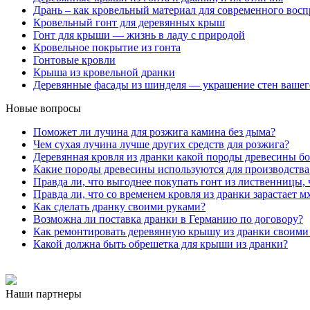
Дрань – как кровельный материал для современного восп
Кровельный гонт для деревянных крыш
Гонт для крыши — жизнь в ладу с природой
Кровельное покрытие из гонта
Гонтовые кровли
Крыша из кровельной дранки
Деревянные фасады из шинделя — украшение стен вашег
Новые вопросы
Поможет ли лучина для розжига камина без дыма?
Чем сухая лучина лучше других средств для розжига?
Деревянная кровля из дранки какой породы древесины бо
Какие породы древесины используются для производства
Правда ли, что выгоднее покупать гонт из лиственницы, 
Правда ли, что со временем кровля из дранки зарастает м
Как сделать дранку своими руками?
Возможна ли поставка дранки в Германию по договору?
Как ремонтировать деревянную крышу из дранки своими
Какой должна быть обрешетка для крыши из дранки?
Наши партнеры