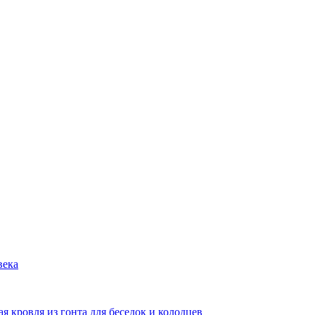
века
я кровля из гонта для беседок и колодцев