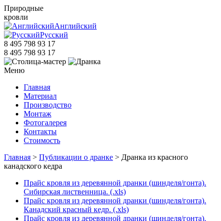
Природные
кровли
Английский
Русский
8 495 798 93 17
8 495 798 93 17
Меню
Главная
Материал
Производство
Монтаж
Фотогалерея
Контакты
Стоимость
Главная
>
Публикации о дранке
> Дранка из красного
канадского кедра
Прайс кровля из деревянной дранки (шинделя/гонта).
Сибирская лиственница. (.xls)
Прайс кровля из деревянной дранки (шинделя/гонта).
Канадский красный кедр. (.xls)
Прайс кровля из деревянной дранки (шинделя/гонта).