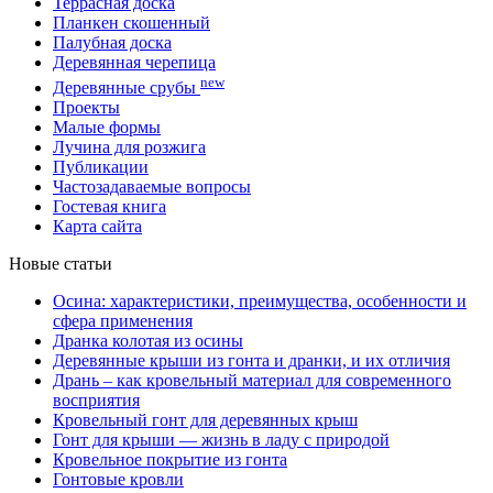
Террасная доска
Планкен скошенный
Палубная доска
Деревянная черепица
new
Деревянные срубы
Проекты
Малые формы
Лучина для розжига
Публикации
Частозадаваемые вопросы
Гостевая книга
Карта сайта
Новые статьи
Осина: характеристики, преимущества, особенности и
сфера применения
Дранка колотая из осины
Деревянные крыши из гонта и дранки, и их отличия
Дрань – как кровельный материал для современного
восприятия
Кровельный гонт для деревянных крыш
Гонт для крыши — жизнь в ладу с природой
Кровельное покрытие из гонта
Гонтовые кровли