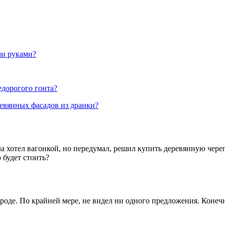
ми руками?
едорогого гонта?
ревянных фасадов из дранки?
а хотел вагонкой, но передумал, решил купить деревянную череп
 будет стоить?
городе. По крайней мере, не видел ни одного предложения. Коне