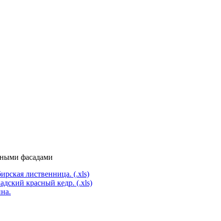
нными фасадами
рская лиственница. (.xls)
дский красный кедр. (.xls)
на.