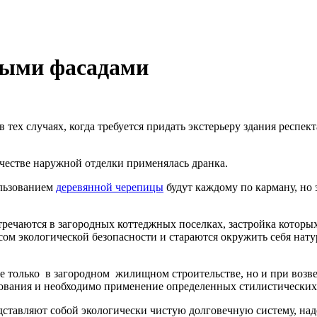
ными фасадами
тех случаях, когда требуется придать экстерьеру здания респек
ачестве наружной отделки применялась дранка.
ользованием
деревянной черепицы
будут каждому по карману, но 
речаются в загородных коттеджных поселках, застройка которы
сом экологической безопасности и стараются окружить себя нат
е только
в загородном
жилищном строительстве, но и при возв
ебования и необходимо применение определенных стилистически
едставляют собой экологически чистую долговечную систему, н