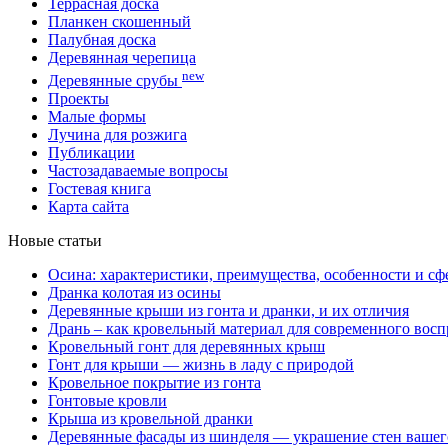
Террасная доска
Планкен скошенный
Палубная доска
Деревянная черепица
new
Деревянные срубы
Проекты
Малые формы
Лучина для розжига
Публикации
Частозадаваемые вопросы
Гостевая книга
Карта сайта
Новые статьи
Осина: характеристики, преимущества, особенности и с
Дранка колотая из осины
Деревянные крыши из гонта и дранки, и их отличия
Дрань – как кровельный материал для современного восп
Кровельный гонт для деревянных крыш
Гонт для крыши — жизнь в ладу с природой
Кровельное покрытие из гонта
Гонтовые кровли
Крыша из кровельной дранки
Деревянные фасады из шинделя — украшение стен вашег