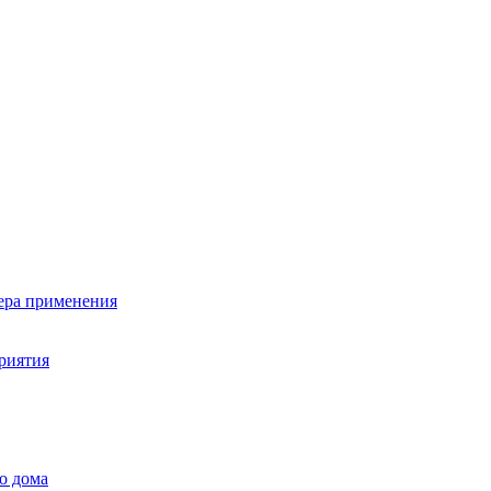
фера применения
риятия
о дома