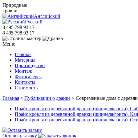
Природные
кровли
Английский
Русский
8 495 798 93 17
8 495 798 93 17
Меню
Главная
Материал
Производство
Монтаж
Фотогалерея
Контакты
Стоимость
Главная
>
Публикации о дранке
> Современные дома с деревя
Прайс кровля из деревянной дранки (шинделя/гонта). Сиби
Прайс кровля из деревянной дранки (шинделя/гонта). Кана
Прайс кровля из деревянной дранки (шинделя/гонта). Оси
Оставить заявку