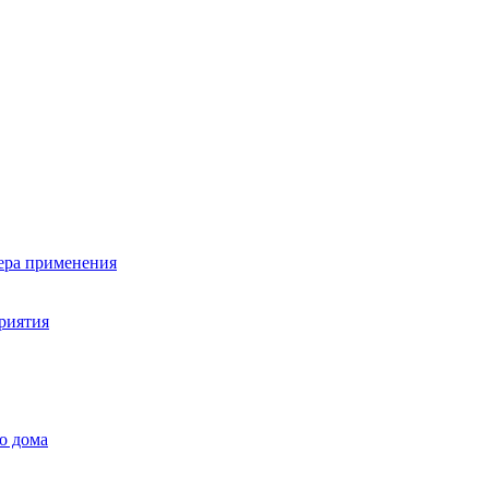
фера применения
риятия
о дома