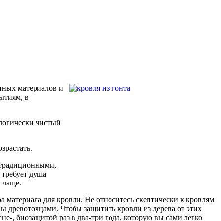
нных материалов и
ытиям, в
ологически чистый
озрастать.
к традиционными,
о требует душа
 чаще.
а материала для кровли. Не относитесь скептически к кровлям
чены древоточцами. Чтобы защитить кровли из дерева от этих
не-, биозащитой раз в два-три года, которую вы сами легко