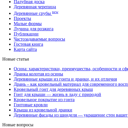
Палубная доска
Деревянная черепица
new
Деревянные срубы
Проекты
Малые формы
Лучина для розжига
Публикации
Частозадаваемые вопросы
Гостевая книга
Карта сайта
Новые статьи
Осина: характеристики, преимущества, особенности и с
Дранка колотая из осины
Деревянные крыши из гонта и дранки, и их отличия
Дрань – как кровельный материал для современного восп
Кровельный гонт для деревянных крыш
Гонт для крыши — жизнь в ладу с природой
Кровельное покрытие из гонта
Гонтовые кровли
Крыша из кровельной дранки
Деревянные фасады из шинделя — украшение стен вашег
Новые вопросы