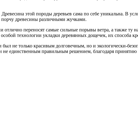
. Древесина этой породы деревьев сама по себе уникальна. В ус
т порчу древесины различными жучками.
ни отлично переносят самые сильные порывы ветра, а также ту на
т особой технологии укладки деревянных дощечек, их способа кр
 он был не только красивым долговечным, но и экологически-без
 ли не единственным правильным решением, благодаря принятию 