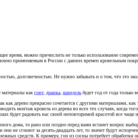
щее время, можно причислить не только использование совреме
ционно применяемым в России с давних времен кровельным покр
ностью, долговечностью. Не нужно забывать и о том, что это эк
ие материалы как
гонт
,
дранка
,
шиндель
будет год от года только в
ак как дерево прекрасно сочетается с другими материалами, ка
водить монтаж кровель из дерева во всех тех случаях, когда тог
шах будет радовать нас своей неповторимой красотой все чаще и
ного дома, то рано или поздно перед вами встанет вопрос выбор
сли они не сгниют за десять-двадцать лет, то значит будут испор
ежных средств. К примеру, гон из сосны потребует обработки ог