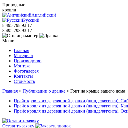
Природные
кровли
Английский
Русский
8 495 798 93 17
8 495 798 93 17
Меню
Главная
Материал
Производство
Монтаж
Фотогалерея
Контакты
Стоимость
Главная
>
Публикации о дранке
> Гонт на крыше вашего дома
Прайс кровля из деревянной дранки (шинделя/гонта). Сиби
Прайс кровля из деревянной дранки (шинделя/гонта). Кана
Прайс кровля из деревянной дранки (шинделя/гонта). Оси
Оставить заявку