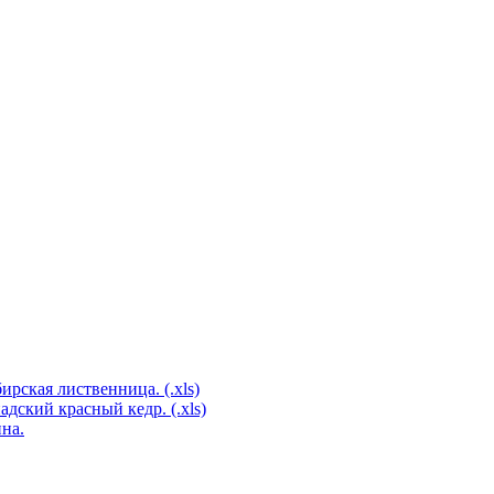
рская лиственница. (.xls)
дский красный кедр. (.xls)
на.