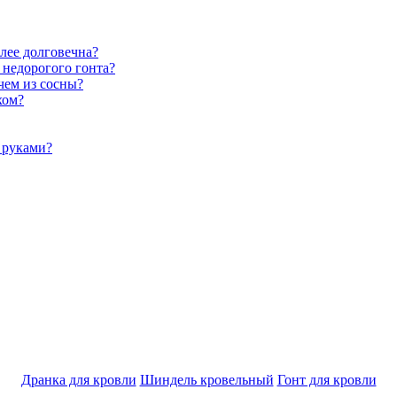
лее долговечна?
 недорогого гонта?
чем из сосны?
хом?
 руками?
Дранка для кровли
Шиндель кровельный
Гонт для кровли