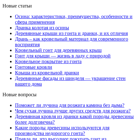
Новые статьи
Осина: характеристики, преимущества, особенности и
сфера применения
Дранка колотая из осины
Деревянные крыши из гонта и дранки, и их отличия
Дрань – как кровельный материал для современного
восприятия
Кровельный гонт для деревянных крыш
Гонт для крыши — жизнь в ладу с природой
Кровельное покрытие из гонта
Гонтовые кровли
Крыша из кровельной дранки
Деревянные фасады из шинделя — украшение стен
вашего дома
Новые вопросы
Поможет ли лучина для розжига камина без дыма?
Чем сухая лучина лучше других средств для розжига?
Деревянная кровля из дранки какой породы древесины
более долговечна?
Какие породы древесины используются для
производства недорогого гонта?
Правда ли, что выгоднее покупать гонт из