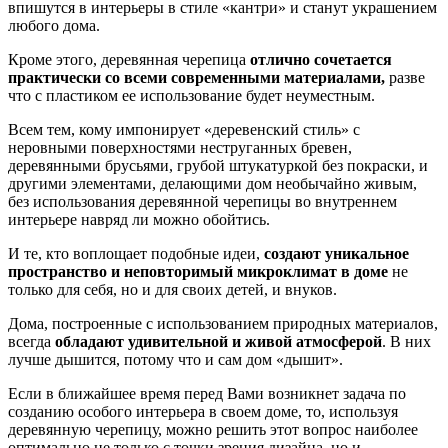
впишутся в интерьеры в стиле «кантри» и станут украшением
любого дома.
Кроме этого, деревянная черепица
отлично сочетается
практически со всеми современными материалами,
разве
что с пластиком ее использование будет неуместным.
Всем тем, кому импонирует «деревенский стиль» с
неровными поверхностями неструганных бревен,
деревянными брусьями, грубой штукатуркой без покраски, и
другими элементами, делающими дом необычайно живым,
без использования деревянной черепицы во внутреннем
интерьере навряд ли можно обойтись.
И те, кто воплощает подобные идеи,
создают уникальное
пространство и неповторимый микроклимат в доме
не
только для себя, но и для своих детей, и внуков.
Дома, построенные с использованием природных материалов,
всегда
обладают удивительной и живой атмосферой
. В них
лучше дышится, потому что и сам дом «дышит».
Если в ближайшее время перед Вами возникнет задача по
созданию особого интерьера в своем доме, то, используя
деревянную черепицу, можно решить этот вопрос наиболее
оптимально не только с точки зрения дизайна, но и