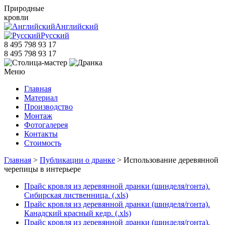
Природные
кровли
Английский
Русский
8 495 798 93 17
8 495 798 93 17
Меню
Главная
Материал
Производство
Монтаж
Фотогалерея
Контакты
Стоимость
Главная
>
Публикации о дранке
> Использование деревянной
черепицы в интерьере
Прайс кровля из деревянной дранки (шинделя/гонта).
Сибирская лиственница. (.xls)
Прайс кровля из деревянной дранки (шинделя/гонта).
Канадский красный кедр. (.xls)
Прайс кровля из деревянной дранки (шинделя/гонта).